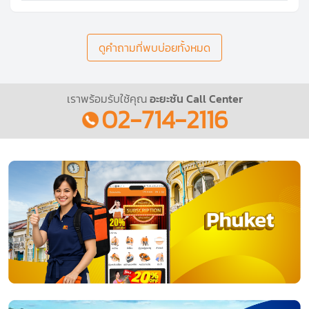
ความช่วยเหลือทั้ง
ภาษาอังกฤษ ภาษาญี่ปุ่น และภาษาไทย
แนะนำให้มีการทำ
สัญญาเป็นลายลักษณ์อักษร
เพื่อป้องกัน
ความเข้าใจผิด Ayasan มี
แบบฟอร์มสัญญามาตรฐาน
ให้
ดาวน์โหลดและปรับแก้ตามความต้องการของลูกค้า
ดูคำถามที่พบบ่อยทั้งหมด
เราพร้อมรับใช้คุณ
อะยะซัน Call Center
02-714-2116