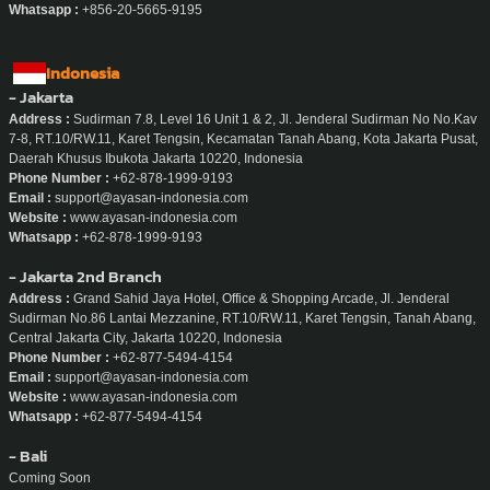
Whatsapp :
+856-20-5665-9195
Indonesia
- Jakarta
Address :
Sudirman 7.8, Level 16 Unit 1 & 2, Jl. Jenderal Sudirman No No.Kav
7-8, RT.10/RW.11, Karet Tengsin, Kecamatan Tanah Abang, Kota Jakarta Pusat,
Daerah Khusus Ibukota Jakarta 10220, Indonesia
Phone Number :
+62-878-1999-9193
Email :
support@ayasan-indonesia.com
Website :
www.ayasan-indonesia.com
Whatsapp :
+62-878-1999-9193
- Jakarta 2nd Branch
Address :
Grand Sahid Jaya Hotel, Office & Shopping Arcade, Jl. Jenderal
Sudirman No.86 Lantai Mezzanine, RT.10/RW.11, Karet Tengsin, Tanah Abang,
Central Jakarta City, Jakarta 10220, Indonesia
Phone Number :
+62-877-5494-4154
Email :
support@ayasan-indonesia.com
Website :
www.ayasan-indonesia.com
Whatsapp :
+62-877-5494-4154
- Bali
Coming Soon