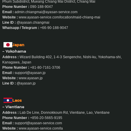
Phum Subdistrict, Mueang Chiang Mai District, Chiang Mai
Phone Number :
090-188-9047
Email :
admin.chiangmai@ayasan-service.com
Website :
www.ayasan-service.com/location/maid-chiang-mai
Line ID :
@ayasan.chiangmai
Whatsapp / Telegram :
+66-90-188-9047
Japan
- Yokohama
Address :
Wizard Building 402, 1-4-3 Sengencho, Nishi-ku, Yokohama-shi,
Kanagawa, Japan
Phone Number :
+81-80-7161-3706
Email :
support@ayasan.jp
Website :
www.ayasan.jp
Line ID :
@ayasan.jp
Laos
- Vientiane
Address :
Lab De Line, Donnokkoum Rd, Vientiane, Lao, Vientiane
Phone Number :
+856-20-5665-9195
Email :
support@ayasan-service.com
Website :
www.ayasan-service.com/la