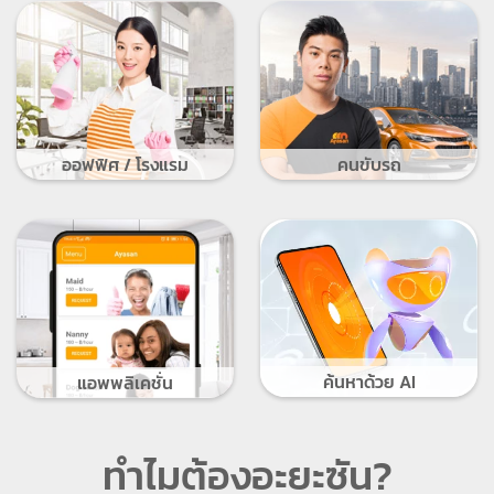
ออฟฟิศ / โรงแรม
คนขับรถ
ค้นหาด้วย AI
แอพพลิเคชั่น
ทำไมต้องอะยะซัน?