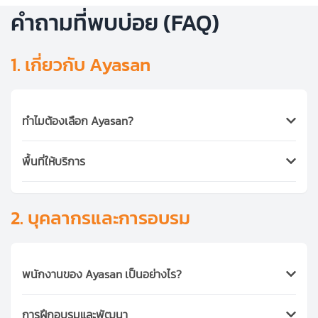
คำถามที่พบบ่อย (FAQ)
1. เกี่ยวกับ Ayasan
ทำไมต้องเลือก Ayasan?
Ayasan เป็นแพลตฟอร์มบริการแบบครบวงจรในหลาย
พื้นที่ให้บริการ
ประเทศ ให้บริการ
แม่บ้าน พี่เลี้ยงเด็ก ผู้ดูแลผู้สูงอายุ ทำความ
สะอาด และคนขับรถ
โดยผสมผสาน คุณภาพการบริการแบบ
Ayasan ให้บริการในพื้นที่ต่อไปนี้:
ญี่ปุ่น (Japanese Hospitality) เข้ากับเครือข่ายแรงงานมือ
ประเทศไทย
: กรุงเทพฯ พัทยา ภูเก็ต เชียงใหม่ และนนทบุรี
2. บุคลากรและการอบรม
อาชีพในเอเชียตะวันออกเฉียงใต้
ลาว
: เวียงจันทน์ (บริการทำความสะอาดเชิงพาณิชย์)
ปัจจุบันเราให้บริการใน
ประเทศไทย อินโดนีเซีย เวียดนาม ลาว
เวียดนาม
: โฮจิมินห์ ฮานอย (B2B Cleaning)
กัมพูชา ฟิลิปปินส์ และญี่ปุ่น
มีพนักงานที่ลงทะเบียนมากกว่า
อินโดนีเซีย
: จาการ์ตา บาหลี
100,000 คน
และให้บริการครอบครัวกว่า
1,000,000
พนักงานของ Ayasan เป็นอย่างไร?
กัมพูชา
: พนมเปญ (เปิดบริการปี 2025)
ครอบครัว
ลูกค้าของเรารวมถึงชาวต่างชาติในประเทศไทย
ฟิลิปปินส์
: มะนิลา (เปิดบริการปี 2025)
ครอบครัวญี่ปุ่น คนไทย และบริษัทขนาดใหญ่ทั้งในและต่าง
ผู้สมัครทุกคนจะต้องผ่านการ
สัมภาษณ์ด้วยตนเองโดยเจ้า
ญี่ปุ่น
: โยโกฮามะ โตเกียว (Ayasan.jp)
การฝึกอบรมและพัฒนา