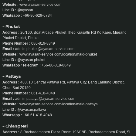
Website :
www.ayasan-service.com
Line ID :
@ayasan
Whatsapp :
+66-80-629-6734
- Phuket
Address :
20/160, Boat Arcade Phuket Thep Krasattri Rd Ko Kaeo, Mueang
Phuket District, Phuket
Phone Number :
080-819-8849
Email :
admin.phuket@ayasan-service.com
Website :
www.ayasan-service.com/location/maid-phuket
Line ID :
@ayasan.phuket
Whatsapp / Telegram :
+66-80-819-8849
- Pattaya
Address :
460, 10 Central Pattaya Rd, Pattaya City, Bang Lamung District,
Chon Buri 20150
Phone Number :
061-418-4048
Email :
admin.pattaya@ayasan-service.com
Website :
www.ayasan-service.com/location/maid-pattaya
Line ID :
@ayasan.pattaya
Whatsapp :
+66-61-418-4048
- Chiang Mai
Address :
8 Rachadamnoen Plaza Room 19A/19B, Rachadamnoen Road, Si