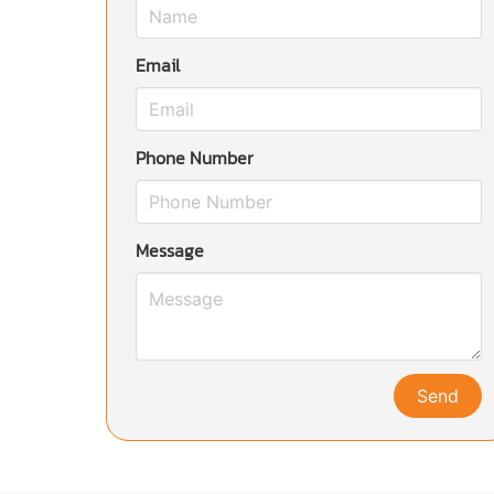
Email
Phone Number
Message
Send