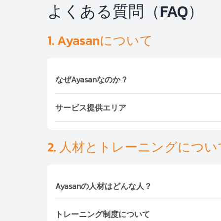
よくある質問（FAQ）
1. Ayasanについて
なぜAyasanなのか？
Ayasanは、日本品質のホスピタリティと東
サービス提供エリア
ム
です。
現在、
タイ・インドネシア・ベトナム・ラオス
Ayasanは以下の地域でサービスを提供してい
1,000,000件
を超えています。外国人駐在員、
タイ
：バンコク、パタヤ、プーケット、チ
2. 人材とトレーニングについ
ラオス
：ビエンチャン（商業清掃）
ベトナム
：ホーチミン・ハノイ（B2B清掃
インドネシア
：ジャカルタ、バリ島
Ayasanの人材はどんな人？
カンボジア
：プノンペン（2025年オープン
フィリピン
：マニラ（2025年オープン予定
すべての候補者は、弊社担当スタッフが
直接面
日本
：横浜・東京（Ayasan.jp）
トレーニング制度について
ご希望に応じて、
Criminal Check（犯罪経歴