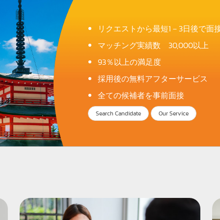
リクエストから最短1－3日後で面
マッチング実績数 30,000以上
93％以上の満足度
採用後の無料アフターサービス
全ての候補者を事前面接
Search Candidate
Our Service