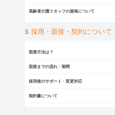
経験の浅いワーカーには、Ayasan独自の実
高齢者介護スタッフの資格について
た、介護士やB2B清掃スタッフには専門研修
介護スタッフは現地での看護アシスタント資格
ングを修了後に派遣されます。
3. 採用・面接・契約について
面接方法は？
以下の4つから選べます：
面接までの流れ・期間
ご自宅での面接（最大3名まで同行可能）
Ayasanオフィスでの面接（Bangkok / Pattaya /
問い合わせ後、
1〜3日以内
に面接設定可能
オンライン面接（LINE / Zoom / Google Me
採用後のサポート・変更対応
面接設定は採用希望日の
7〜10日前
から受付
トライアル勤務（最大3日間）
1〜2か月前の面接は、候補者が他の職を取
採用後にミスマッチがあった場合でも、
無料で
契約書について
タッフが常駐しています。
トラブル防止のため、
契約書作成を推奨
してい
してご利用いただけます。