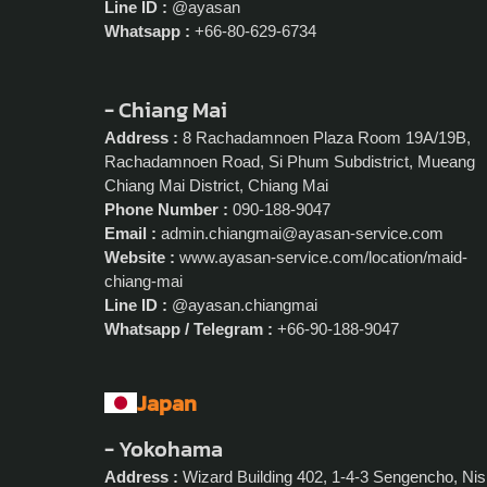
Line ID :
@ayasan
Whatsapp :
+66-80-629-6734
- Chiang Mai
Address :
8 Rachadamnoen Plaza Room 19A/19B,
Rachadamnoen Road, Si Phum Subdistrict, Mueang
Chiang Mai District, Chiang Mai
Phone Number :
090-188-9047
Email :
admin.chiangmai@ayasan-service.com
Website :
www.ayasan-service.com/location/maid-
chiang-mai
Line ID :
@ayasan.chiangmai
Whatsapp / Telegram :
+66-90-188-9047
Japan
- Yokohama
Address :
Wizard Building 402, 1-4-3 Sengencho, Nis