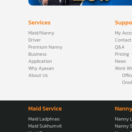
Services
Suppo
Maid/Nanny
My Acco
Driver
Contact
Premium Nanny
Q&A
Business
Pricing
Application
News
Why Ayasan
Work Wi
About Us
Offi
Onsi
Maid Service
Nanny
Maid Ladphrao
Nanny 
Maid Sukhumvit
Nanny 