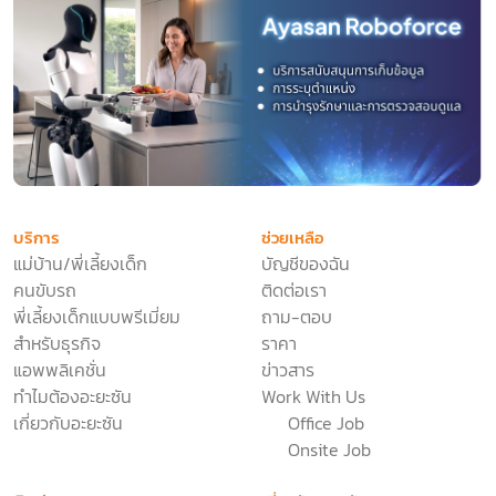
บริการ
ช่วยเหลือ
แม่บ้าน/พี่เลี้ยงเด็ก
บัญชีของฉัน
คนขับรถ
ติดต่อเรา
พี่เลี้ยงเด็กแบบพรีเมี่ยม
ถาม-ตอบ
สำหรับธุรกิจ
ราคา
แอพพลิเคชั่น
ข่าวสาร
ทำไมต้องอะยะซัน
Work With Us
เกี่ยวกับอะยะซัน
Office Job
Onsite Job