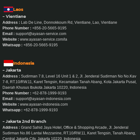
Laos
- Vientiane
Address :
Lab De Line, Donnokkoum Rd, Vientiane, Lao, Vientiane
Phone Number :
+856-20-5665-9195
Email :
support@ayasan-service.com
Website :
www.ayasan-service.com/la
Whatsapp :
+856-20-5665-9195
Indonesia
- Jakarta
Address :
Sudirman 7.8, Level 16 Unit 1 & 2, Jl. Jenderal Sudirman No No.Kav
7-8, RT.10/RW.11, Karet Tengsin, Kecamatan Tanah Abang, Kota Jakarta Pusat,
Daerah Khusus Ibukota Jakarta 10220, Indonesia
Phone Number :
+62-878-1999-9193
Email :
support@ayasan-indonesia.com
Website :
www.ayasan-indonesia.com
Whatsapp :
+62-878-1999-9193
- Jakarta 2nd Branch
Address :
Grand Sahid Jaya Hotel, Office & Shopping Arcade, Jl. Jenderal
Sudirman No.86 Lantai Mezzanine, RT.10/RW.11, Karet Tengsin, Tanah Abang,
Central Jakarta City, Jakarta 10220, Indonesia