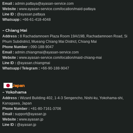
Email :
admin.pattaya@ayasan-service.com
Website :
www.ayasan-service.com/location/maid-pattaya
Line ID :
@ayasan.pattaya
Whatsapp :
+66-61-418-4048
- Chiang Mai
Address :
8 Rachadamnoen Plaza Room 19A/19B, Rachadamnoen Road, Si
Phum Subdistrict, Mueang Chiang Mai District, Chiang Mai
Phone Number :
090-188-9047
Email :
admin.chiangmai@ayasan-service.com
Website :
www.ayasan-service.com/location/maid-chiang-mai
Line ID :
@ayasan.chiangmai
Whatsapp / Telegram :
+66-90-188-9047
Japan
- Yokohama
Address :
Wizard Building 402, 1-4-3 Sengencho, Nishi-ku, Yokohama-shi,
Kanagawa, Japan
Phone Number :
+81-80-7161-3706
Email :
support@ayasan.jp
Website :
www.ayasan.jp
Line ID :
@ayasan.jp