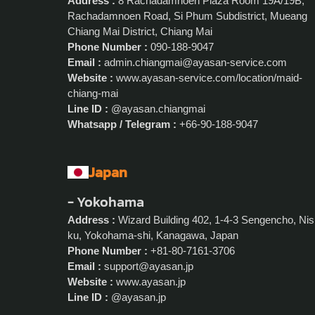
Address :
8 Rachadamnoen Plaza Room 19A/19B,
Rachadamnoen Road, Si Phum Subdistrict, Mueang
Chiang Mai District, Chiang Mai
Phone Number :
090-188-9047
Email :
admin.chiangmai@ayasan-service.com
Website :
www.ayasan-service.com/location/maid-
chiang-mai
Line ID :
@ayasan.chiangmai
Whatsapp / Telegram :
+66-90-188-9047
Japan
- Yokohama
Address :
Wizard Building 402, 1-4-3 Sengencho, Nis
ku, Yokohama-shi, Kanagawa, Japan
Phone Number :
+81-80-7161-3706
Email :
support@ayasan.jp
Website :
www.ayasan.jp
Line ID :
@ayasan.jp