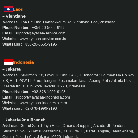
Laos
- Vientiane
Address :
Lab De Line, Donnokkoum Rd, Vientiane, Lao, Vientiane
Phone Number :
+856-20-5665-9195
Email :
support@ayasan-service.com
Website :
www.ayasan-service.com/la
Whatsapp :
+856-20-5665-9195
Indonesia
- Jakarta
Address :
Sudirman 7.8, Level 16 Unit 1 & 2, Jl. Jenderal Sudirman No No.Kav
7-8, RT.10/RW.11, Karet Tengsin, Kecamatan Tanah Abang, Kota Jakarta Pusat,
Daerah Khusus Ibukota Jakarta 10220, Indonesia
Phone Number :
+62-878-1999-9193
Email :
support@ayasan-indonesia.com
Website :
www.ayasan-indonesia.com
Whatsapp :
+62-878-1999-9193
- Jakarta 2nd Branch
Address :
Grand Sahid Jaya Hotel, Office & Shopping Arcade, Jl. Jenderal
Sudirman No.86 Lantai Mezzanine, RT.10/RW.11, Karet Tengsin, Tanah Abang,
Central Jakarta City, Jakarta 10220, Indonesia