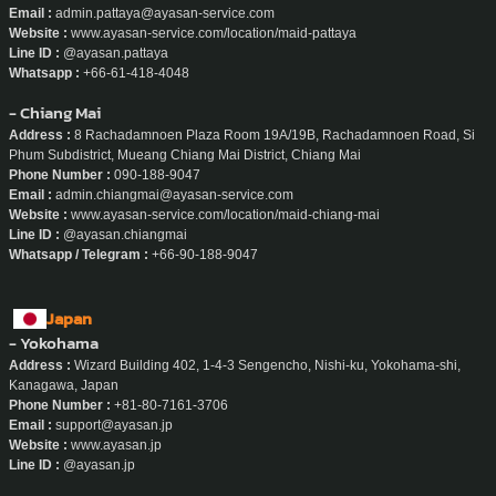
Email :
admin.pattaya@ayasan-service.com
Website :
www.ayasan-service.com/location/maid-pattaya
Line ID :
@ayasan.pattaya
Whatsapp :
+66-61-418-4048
- Chiang Mai
Address :
8 Rachadamnoen Plaza Room 19A/19B, Rachadamnoen Road, Si
Phum Subdistrict, Mueang Chiang Mai District, Chiang Mai
Phone Number :
090-188-9047
Email :
admin.chiangmai@ayasan-service.com
Website :
www.ayasan-service.com/location/maid-chiang-mai
Line ID :
@ayasan.chiangmai
Whatsapp / Telegram :
+66-90-188-9047
Japan
- Yokohama
Address :
Wizard Building 402, 1-4-3 Sengencho, Nishi-ku, Yokohama-shi,
Kanagawa, Japan
Phone Number :
+81-80-7161-3706
Email :
support@ayasan.jp
Website :
www.ayasan.jp
Line ID :
@ayasan.jp