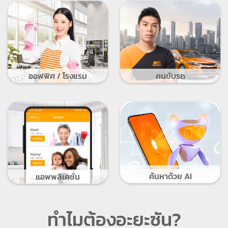
ออฟฟิศ / โรงแรม
คนขับรถ
ค้นหาด้วย AI
แอพพลิเคชั่น
ทำไมต้องอะยะซัน?