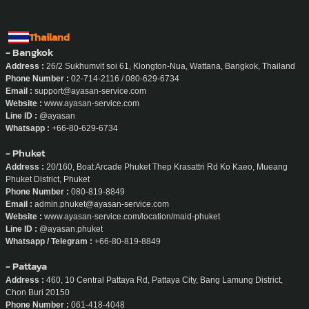
Thailand
- Bangkok
Address :
26/2 Sukhumvit soi 61, Klongton-Nua, Wattana, Bangkok, Thailand
Phone Number :
02-714-2116 / 080-629-6734
Email :
support@ayasan-service.com
Website :
www.ayasan-service.com
Line ID :
@ayasan
Whatsapp :
+66-80-629-6734
- Phuket
Address :
20/160, Boat Arcade Phuket Thep Krasattri Rd Ko Kaeo, Mueang
Phuket District, Phuket
Phone Number :
080-819-8849
Email :
admin.phuket@ayasan-service.com
Website :
www.ayasan-service.com/location/maid-phuket
Line ID :
@ayasan.phuket
Whatsapp / Telegram :
+66-80-819-8849
- Pattaya
Address :
460, 10 Central Pattaya Rd, Pattaya City, Bang Lamung District,
Chon Buri 20150
Phone Number :
061-418-4048