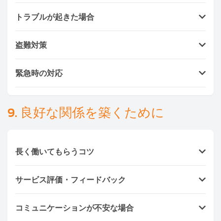
全スタッフが個人情報保護誓約書に署名しています。
トラブルが起きた場合
身分証明書提出必須、顧客情報・写真をSNS等に投稿
する行為は禁止、社内システムで暗号化管理を徹底し
契約前に条件を明確にし、契約書を締結することでト
ています。
盗難対策
ラブルを防止できます。 万一問題が発生した場合
は、
無料で代替スタッフを手配
します。 ※ 家庭内・
雇用時に必ず
IDカード・住民登録証（タビアンバー
個人間トラブルへの直接介入はできません。
緊急時の対応
ン）
のコピーを保管してください。 また、個人的な
物品の貸与・贈与は誤解を生む原因となるため避けま
スタッフの体調不良や急な欠勤時には、Ayasanが代
しょう。
替スタッフを
即日手配
します。 夜間や週末の対応も
9. 良好な関係を築くために
可能です（24時間体制）。
長く働いてもらうコツ
相応の給与を支払う
サービス評価・フィードバック
細かすぎるルールを避ける
感謝と褒め言葉を伝える
サービス完了後、ユーザーにレビュー依頼を送付して
この3点を意識することで、半年もすれば信頼でき
コミュニケーションが不安な場合
います。 高評価スタッフはボーナス・昇給の対象と
るパートナーとなります。