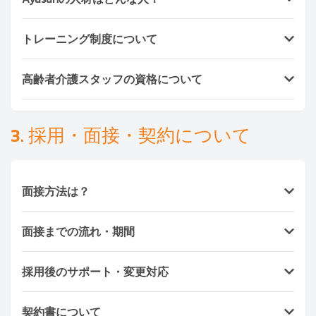
人、現地の富裕層、法人企業など、幅広いお客様に信
カンボジア
：プノンペン（2025年オープン予定）
頼されるサービスを提供しています。
すべての候補者は、弊社担当スタッフが
直接面接・身
フィリピン
：マニラ（2025年オープン予定）
トレーニング制度について
分証確認
を行っています。オンライン登録のみは不可
日本
：横浜・東京（Ayasan.jp）
とし、安全性・信頼性を最重視しています。
経験の浅いワーカーには、Ayasan独自の実務トレー
ご希望に応じて、
Criminal Check（犯罪経歴証明）
を1
高齢者介護スタッフの資格について
ニングを実施しています。 内容：清掃・洗濯・料
名
2,000バーツ〜
で取得可能です。
理・介護補助・子どもの対応・接客マナーなど。 ま
介護スタッフは現地での看護アシスタント資格や介護
た、介護士やB2B清掃スタッフには専門研修を導入し
基礎研修修了者を中心に構成されています。 未経験
3. 採用・面接・契約について
ています。
者も、
Ayasan Cares
が提供する基礎介護トレーニング
を修了後に派遣されます。
面接方法は？
以下の4つから選べます：
面接までの流れ・期間
ご自宅での面接（最大3名まで同行可能）
Ayasanオフィスでの面接（Bangkok / Pattaya /
問い合わせ後、
1〜3日以内
に面接設定可能。
Phuket / Chiang Mai）
採用後のサポート・変更対応
面接設定は採用希望日の
7〜10日前
から受付。
オンライン面接（LINE / Zoom / Google Meet）
1〜2か月前の面接は、候補者が他の職を取ってし
採用後にミスマッチがあった場合でも、
無料で人材変
トライアル勤務（最大3日間）
まう可能性が高いため対応していません。
契約書について