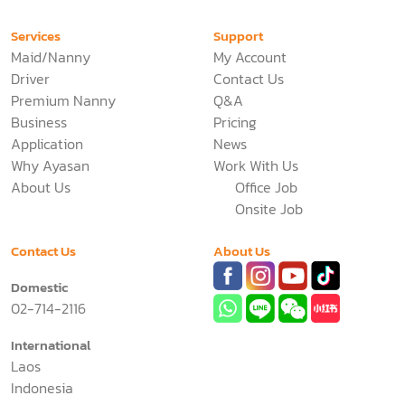
Services
Support
Maid/Nanny
My Account
Driver
Contact Us
Premium Nanny
Q&A
Business
Pricing
Application
News
Why Ayasan
Work With Us
About Us
Office Job
Onsite Job
Contact Us
About Us
Domestic
02-714-2116
International
Laos
Indonesia