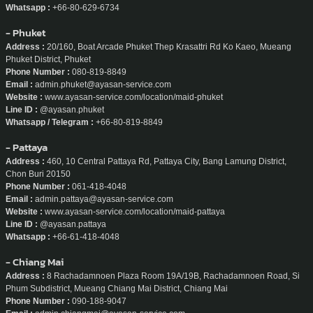
Whatsapp :
+66-80-629-6734
- Phuket
Address :
20/160, Boat Arcade Phuket Thep Krasattri Rd Ko Kaeo, Mueang
Phuket District, Phuket
Phone Number :
080-819-8849
Email :
admin.phuket@ayasan-service.com
Website :
www.ayasan-service.com/location/maid-phuket
Line ID :
@ayasan.phuket
Whatsapp / Telegram :
+66-80-819-8849
- Pattaya
Address :
460, 10 Central Pattaya Rd, Pattaya City, Bang Lamung District,
Chon Buri 20150
Phone Number :
061-418-4048
Email :
admin.pattaya@ayasan-service.com
Website :
www.ayasan-service.com/location/maid-pattaya
Line ID :
@ayasan.pattaya
Whatsapp :
+66-61-418-4048
- Chiang Mai
Address :
8 Rachadamnoen Plaza Room 19A/19B, Rachadamnoen Road, Si
Phum Subdistrict, Mueang Chiang Mai District, Chiang Mai
Phone Number :
090-188-9047