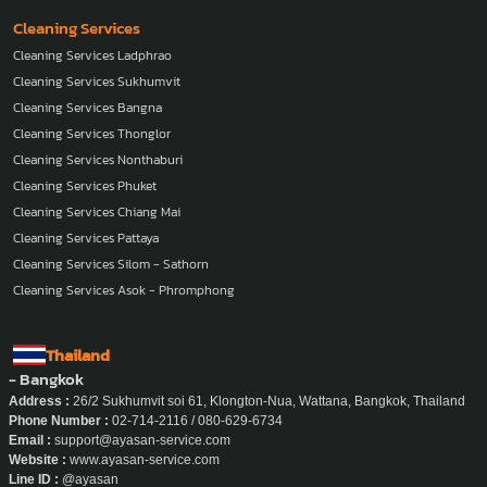
Cleaning Services
Cleaning Services Ladphrao
Cleaning Services Sukhumvit
Cleaning Services Bangna
Cleaning Services Thonglor
Cleaning Services Nonthaburi
Cleaning Services Phuket
Cleaning Services Chiang Mai
Cleaning Services Pattaya
Cleaning Services Silom - Sathorn
Cleaning Services Asok - Phromphong
Thailand
- Bangkok
Address :
26/2 Sukhumvit soi 61, Klongton-Nua, Wattana, Bangkok, Thailand
Phone Number :
02-714-2116 / 080-629-6734
Email :
support@ayasan-service.com
Website :
www.ayasan-service.com
Line ID :
@ayasan