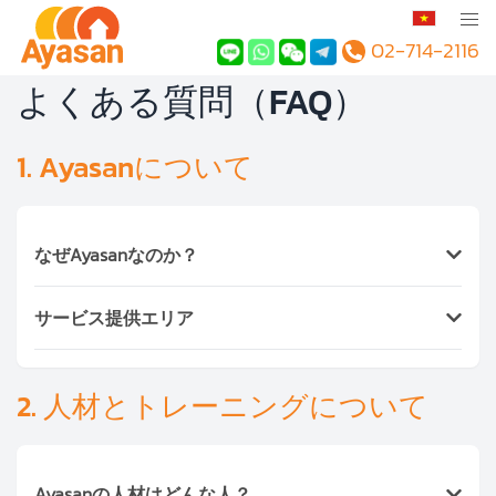
02-714-2116
よくある質問（FAQ）
1. Ayasanについて
なぜAyasanなのか？
Ayasanは、日本品質のホスピタリティと東南アジア
サービス提供エリア
最大級の人材ネットワークを持つ
家事・育児・介
護・清掃・ドライバーサービスの総合プラットフォー
Ayasanは以下の地域でサービスを提供しています：
ム
です。
タイ
：バンコク、パタヤ、プーケット、チェンマ
2. 人材とトレーニングについて
現在、
タイ・インドネシア・ベトナム・ラオス・カン
イ、ノンタブリー
ボジア・フィリピン・日本
の7か国で事業を展開し、
ラオス
：ビエンチャン（商業清掃）
登録ワーカーは
10万人以上
、累計利用世帯は
ベトナム
：ホーチミン・ハノイ（B2B清掃）
1,000,000件
を超えています。外国人駐在員、日本
Ayasanの人材はどんな人？
インドネシア
：ジャカルタ、バリ島