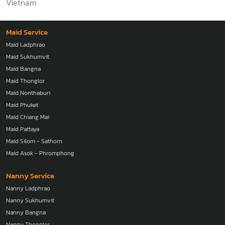
Vietnam
Maid Service
Maid Ladphrao
Maid Sukhumvit
Maid Bangna
Maid Thonglor
Maid Nonthaburi
Maid Phuket
Maid Chiang Mai
Maid Pattaya
Maid Silom - Sathorn
Maid Asok - Phromphong
Nanny Service
Nanny Ladphrao
Nanny Sukhumvit
Nanny Bangna
Nanny Thonglor