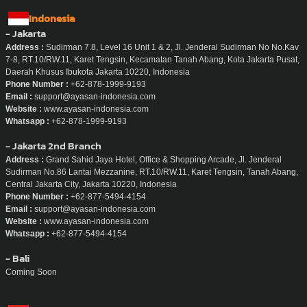
Indonesia
- Jakarta
Address :
Sudirman 7.8, Level 16 Unit 1 & 2, Jl. Jenderal Sudirman No No.Kav
7-8, RT.10/RW.11, Karet Tengsin, Kecamatan Tanah Abang, Kota Jakarta Pusat,
Daerah Khusus Ibukota Jakarta 10220, Indonesia
Phone Number :
+62-878-1999-9193
Email :
support@ayasan-indonesia.com
Website :
www.ayasan-indonesia.com
Whatsapp :
+62-878-1999-9193
- Jakarta 2nd Branch
Address :
Grand Sahid Jaya Hotel, Office & Shopping Arcade, Jl. Jenderal
Sudirman No.86 Lantai Mezzanine, RT.10/RW.11, Karet Tengsin, Tanah Abang,
Central Jakarta City, Jakarta 10220, Indonesia
Phone Number :
+62-877-5494-4154
Email :
support@ayasan-indonesia.com
Website :
www.ayasan-indonesia.com
Whatsapp :
+62-877-5494-4154
- Bali
Coming Soon