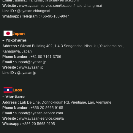
Email :
admin.chiangmai@ayasan-service.com
Website :
www.ayasan-service.com/location/maid-chiang-mai
Line ID :
@ayasan.chiangmai
Whatsapp / Telegram :
+66-90-188-9047
Japan
- Yokohama
Address :
Wizard Building 402, 1-4-3 Sengencho, Nishi-ku, Yokohama-shi,
Kanagawa, Japan
Phone Number :
+81-80-7161-3706
Email :
support@ayasan.jp
Website :
www.ayasan.jp
Line ID :
@ayasan.jp
Laos
- Vientiane
Address :
Lab De Line, Donnokkoum Rd, Vientiane, Lao, Vientiane
Phone Number :
+856-20-5665-9195
Email :
support@ayasan-service.com
Website :
www.ayasan-service.com/la
Whatsapp :
+856-20-5665-9195