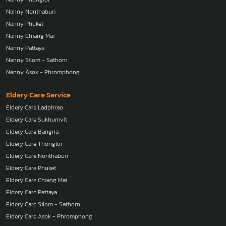
Nanny Nonthaburi
Nanny Phuket
Nanny Chiang Mai
Nanny Pattaya
Nanny Silom - Sathorn
Nanny Asok - Phromphong
Eldery Care Service
Eldery Care Ladphrao
Eldery Care Sukhumvit
Eldery Care Bangna
Eldery Care Thonglor
Eldery Care Nonthaburi
Eldery Care Phuket
Eldery Care Chiang Mai
Eldery Care Pattaya
Eldery Care Silom - Sathorn
Eldery Care Asok - Phromphong