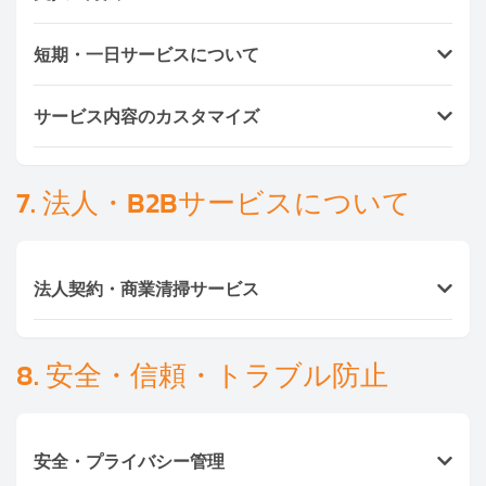
担当スタッフがヒアリング
候補者紹介・面接
現金（Cash）
契約・初回勤務開始
短期・一日サービスについて
銀行振込（Bank Transfer）
クレジットカード・QR決済（Omise / Stripe対
4時間 / 6時間 / 8時間パッケージ
の1日利用も可能で
応）
サービス内容のカスタマイズ
す。 （例：ベビーシッター4時間
1,500バーツ〜
）
法人は月締め請求書対応可
お客様の希望に応じて柔軟に対応可能です。例：
清掃＋洗濯＋料理
7. 法人・B2Bサービスについて
ベビーシッター＋送迎
介護＋買い物代行 など。
法人契約・商業清掃サービス
Ayasanでは、
オフィス・ホテル・病院・モール・工
場
向けのB2B清掃を提供しています。 定期契約（月・
8. 安全・信頼・トラブル防止
年単位）、清掃スタッフ管理・月次レポート対応、請
求書発行・保険・安全教育完備。 📧 お問い合わせ：
sales@ayasan-service.com
安全・プライバシー管理