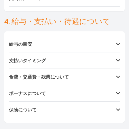
更が可能
です。 Ayasanサポートチームが迅速に代替
候補を紹介します。
日本語・英語・タイ語
対応スタ
トラブル防止のため、
契約書作成を推奨
しています。
ッフが常駐しています。
弊社では
契約書テンプレート（Download Contract）
4. 給与・支払い・待遇について
を提供しており、必要に応じて内容を追加・修正して
ご利用いただけます。
給与の目安
（※地域・経験によって変動あり）
支払いタイミング
メイド：12,000〜20,000バーツ／月
ベビーシッター：15,000〜25,000バーツ／月
タイでは通常、
月末または月初の1回払い
です。
介護士：18,000〜30,000バーツ／月
食費・交通費・残業について
オフィス・ホテル清掃スタッフ：月契約制（応相
通勤スタッフの交通費は基本的に給与に含まれま
談）
ボーナスについて
す。
住み込みの場合は雇用主が食費負担するのが一般
勤務態度・勤続年数に応じて
1か月分の給与相当
を支
的。
保険について
給するケースが多いです。 必須ではありませんが、
通常の食費目安：1日60〜100バーツ。
モチベーション向上に繋がります。
1年以上の雇用契約の場合、メイド・ベビーシッタ
残業代目安：1時間100バーツ。
ー・介護職向けに
保険加入を推奨
しています。
AIA
・