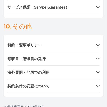
なります。 今後、マイページ上でのレビュー投稿も
Ayasanには英語・日本語対応可能なスタッフが多数
可能になります。
サービス保証（Service Guarantee）
在籍しています。 必要に応じて、LINEやWhatsAppで
弊社スタッフが通訳サポートします。
初回勤務で満足いただけなかった場合、
無料で別スタ
ッフの再手配
または
返金対応
を行います。
10. その他
解約・変更ポリシー
ご予約の24時間前までのキャンセル：無料
領収書・請求書の発行
24時間以内のキャンセル：料金の50%
スケジュール変更はLINE / WhatsApp / 管理画面か
個人・法人どちらも対応可能。
電子領収書（PDF）ま
ら可能
海外展開・他国での利用
たは紙発行
を選択できます。
Ayasanは国をまたいでサービスを継続可能です。
契約条件の変更について
例：タイでメイドを雇い、日本帰国後に
Ayasan.jpで
介護サービスを継続利用
するなど。
お客様は契約内容を変更することはできません。アヤ
サン・サービスでは、自社の標準契約書式に基づき対
✅ 最終更新日：2025年10月