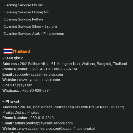
Cleaning Services Phuket
Cleaning Services Chiang Mai
Cleaning Services Pattaya
Cleaning Services Silom - Sathorn
Cleaning Services Asok - Phromphong
Thailand
- Bangkok
Address :
26/2 Sukhumvit soi 61, Klongton-Nua, Wattana, Bangkok, Thailand
Phone Number :
02-714-2116 / 080-629-6734
Email :
support@ayasan-service.com
Website :
www.ayasan-service.com
Line ID :
@ayasan
Whatsapp :
+66-80-629-6734
- Phuket
Address :
20/160, Boat Arcade Phuket Thep Krasattri Rd Ko Kaeo, Mueang
Phuket District, Phuket
Phone Number :
080-819-8849
Email :
admin.phuket@ayasan-service.com
Website :
www.ayasan-service.com/location/maid-phuket