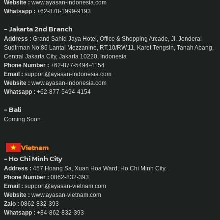
Website :
www.ayasan-indonesia.com
Whatsapp :
+62-878-1999-9193
- Jakarta 2nd Branch
Address :
Grand Sahid Jaya Hotel, Office & Shopping Arcade, Jl. Jenderal
Sudirman No.86 Lantai Mezzanine, RT.10/RW.11, Karet Tengsin, Tanah Abang,
Central Jakarta City, Jakarta 10220, Indonesia
Phone Number :
+62-877-5494-4154
Email :
support@ayasan-indonesia.com
Website :
www.ayasan-indonesia.com
Whatsapp :
+62-877-5494-4154
- Bali
Coming Soon
Vietnam
- Ho Chi Minh City
Address :
457 Hoang Sa, Xuan Hoa Ward, Ho Chi Minh City.
Phone Number :
0862-832-393
Email :
support@ayasan-vietnam.com
Website :
www.ayasan-vietnam.com
Zalo :
0862-832-393
Whatsapp :
+84-862-832-393