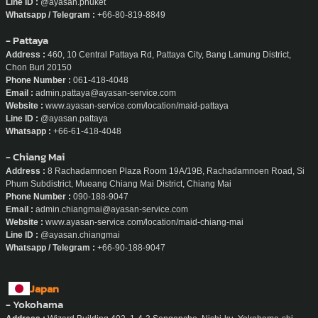
Line ID :
@ayasan.phuket
Whatsapp / Telegram :
+66-80-819-8849
- Pattaya
Address :
460, 10 Central Pattaya Rd, Pattaya City, Bang Lamung District,
Chon Buri 20150
Phone Number :
061-418-4048
Email :
admin.pattaya@ayasan-service.com
Website :
www.ayasan-service.com/location/maid-pattaya
Line ID :
@ayasan.pattaya
Whatsapp :
+66-61-418-4048
- Chiang Mai
Address :
8 Rachadamnoen Plaza Room 19A/19B, Rachadamnoen Road, Si
Phum Subdistrict, Mueang Chiang Mai District, Chiang Mai
Phone Number :
090-188-9047
Email :
admin.chiangmai@ayasan-service.com
Website :
www.ayasan-service.com/location/maid-chiang-mai
Line ID :
@ayasan.chiangmai
Whatsapp / Telegram :
+66-90-188-9047
Japan
- Yokohama