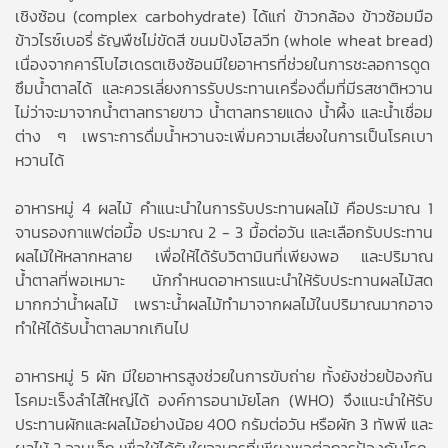
เชิงซ้อน (complex carbohydrate) ได้แก่ ข้าวกล้อง ข้าวซ้อมมือ
ข้าวไรซ์เบอรี่ ธัญพืชไม่ขัดสี ขนมปังโฮลวีท (whole wheat bread)
เนื่องจากคาร์โบไฮเดรตเชิงซ้อนมีใยอาหารที่ช่วยในการชะลอการดูด
ซึมน้ำตาลได้ และควรเลี่ยงการรับประทานเครื่องดื่มที่มีรสชาติหวาน
ไม่ว่าจะมาจากน้ำตาลทรายขาว น้ำตาลทรายแดง น้ำผึ้ง และน้ำเชื่อม
ต่าง ๆ เพราะการดื่มน้ำหวานจะเพิ่มความเสี่ยงในการเป็นโรคเบา
หวานได้
อาหารหมู่ 4 ผลไม้ คำแนะนำในการรับประทานผลไม้ คือประมาณ 1
จานรองกาแฟต่อมื้อ ประมาณ 2 - 3 มื้อต่อวัน และเลือกรับประทาน
ผลไม้ให้หลากหลาย เพื่อให้ได้รับวิตามินที่เพียงพอ และปริมาณ
น้ำตาลที่พอเหมาะ นักกำหนดอาหารแนะนำให้รับประทานผลไม้สด
มากกว่าน้ำผลไม้ เพราะน้ำผลไม้ทำมาจากผลไม้ในปริมาณมากอาจ
ทำให้ได้รับน้ำตาลมากเกินไป
อาหารหมู่ 5 ผัก มีใยอาหารสูงช่วยในการขับถ่าย ทั้งยังช่วยป้องกัน
โรคมะเร็งลำไส้ใหญ่ได้ องค์การอนามัยโลก (WHO) จึงแนะนำให้รับ
ประทานผักและผลไม้อย่างน้อย 400 กรัมต่อวัน หรือผัก 3 ทัพพี และ