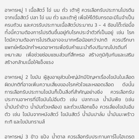
อาหารหมู่ 1 เนื้อสัตว์ ไข่ นม ถั่ว เต้าหู้ ควรเลือกรับประทานโปรตีน
จากเนื้อสัตว์ ปลา ไข่ นม ถั่ว และเต้าหู้ เพื่อให้ได้รับกรดอะมิโนจำเป็น
ครบถ้วน และควรรับประทานเนื้อสัตว์ประมาณ 3 - 4 ช้อนโต๊ะต่อมื้อ
ทั้งนี้ความต้องการโปรตีนขึ้นอยู่กับโรคประจำตัวที่เป็นอยู่ เช่น โรค
ไตมีความต้องการโปรตีนอาจจะมากหรือน้อยกว่าปกติ ควรปรึกษา
แพทย์หรือนักกำหนดอาหารเพื่อรับคำแนะนำถึงปริมาณโปรตีนที่
เหมาะสม เพื่อช่วยซ่อมแซมส่วนที่สึกหรอ สร้างภูมิคุ้มกันและเสริม
สร้างกล้ามเนื้อให้แข็งแรง
อาหารหมู่ 2 ไขมัน ผู้สูงอายุส่วนใหญ่มักมีปัญหาเรื่องไขมันในเลือด
ผิดปกติที่อาจเพิ่มความเสี่ยงของโรคหัวใจและหลอดเลือด ดังนั้น
การเลือกรับประทานไขมันก็เป็นสิ่งที่สำคัญอย่างยิ่ง ควรเลือกรับ
ประทานอาหารที่มีไขมันไม่อิ่มตัว เช่น ปลาทะเล น้ำมันพืช (เช่น
น้ำมันรำข้าว น้ำมันถั่วเหลือง) และถั่วเปลือกแข็ง ควรเลี่ยงไขมันอิ่ม
ตัว เช่น ไขมันจากหนังสัตว์ ไขมันสัตว์ น้ำมันปาล์ม น้ำมันมะพร้าว
กะทิ และไขมันทรานส์
อาหารหมู่ 3 ข้าว แป้ง น้ำตาล ควรเลือกรับประทานคาร์โบไฮเดรต