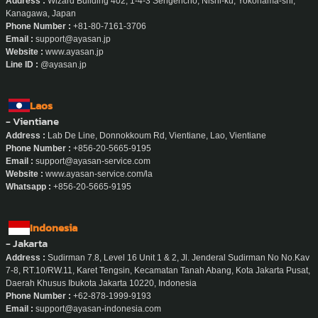
Address :
Wizard Building 402, 1-4-3 Sengencho, Nishi-ku, Yokohama-shi,
Kanagawa, Japan
Phone Number :
+81-80-7161-3706
Email :
support@ayasan.jp
Website :
www.ayasan.jp
Line ID :
@ayasan.jp
Laos
- Vientiane
Address :
Lab De Line, Donnokkoum Rd, Vientiane, Lao, Vientiane
Phone Number :
+856-20-5665-9195
Email :
support@ayasan-service.com
Website :
www.ayasan-service.com/la
Whatsapp :
+856-20-5665-9195
Indonesia
- Jakarta
Address :
Sudirman 7.8, Level 16 Unit 1 & 2, Jl. Jenderal Sudirman No No.Kav
7-8, RT.10/RW.11, Karet Tengsin, Kecamatan Tanah Abang, Kota Jakarta Pusat,
Daerah Khusus Ibukota Jakarta 10220, Indonesia
Phone Number :
+62-878-1999-9193
Email :
support@ayasan-indonesia.com