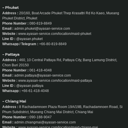
- Phuket
Address :
20/160, Boat Arcade Phuket Thep Krasattri Rd Ko Kaeo, Mueang
Phuket District, Phuket
Phone Number :
080-819-8849
Email :
admin.phuket@ayasan-service.com
Website :
www.ayasan-service.com/location/maid-phuket
Line ID :
@ayasan.phuket
Whatsapp / Telegram :
+66-80-819-8849
- Pattaya
Address :
460, 10 Central Pattaya Rd, Pattaya City, Bang Lamung District,
Chon Buri 20150
Phone Number :
061-418-4048
Email :
admin.pattaya@ayasan-service.com
Website :
www.ayasan-service.com/location/maid-pattaya
Line ID :
@ayasan.pattaya
Whatsapp :
+66-61-418-4048
- Chiang Mai
Address :
8 Rachadamnoen Plaza Room 19A/19B, Rachadamnoen Road, Si
Phum Subdistrict, Mueang Chiang Mai District, Chiang Mai
Phone Number :
090-188-9047
Email :
admin.chiangmai@ayasan-service.com
Website :
www.ayasan-service.com/location/maid-chiang-mai