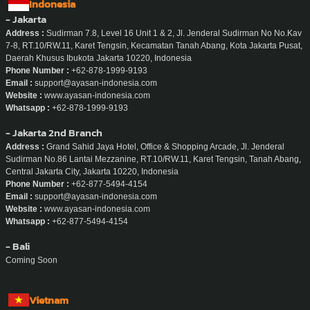
Indonesia
- Jakarta
Address :
Sudirman 7.8, Level 16 Unit 1 & 2, Jl. Jenderal Sudirman No No.Kav
7-8, RT.10/RW.11, Karet Tengsin, Kecamatan Tanah Abang, Kota Jakarta Pusat,
Daerah Khusus Ibukota Jakarta 10220, Indonesia
Phone Number :
+62-878-1999-9193
Email :
support@ayasan-indonesia.com
Website :
www.ayasan-indonesia.com
Whatsapp :
+62-878-1999-9193
- Jakarta 2nd Branch
Address :
Grand Sahid Jaya Hotel, Office & Shopping Arcade, Jl. Jenderal
Sudirman No.86 Lantai Mezzanine, RT.10/RW.11, Karet Tengsin, Tanah Abang,
Central Jakarta City, Jakarta 10220, Indonesia
Phone Number :
+62-877-5494-4154
Email :
support@ayasan-indonesia.com
Website :
www.ayasan-indonesia.com
Whatsapp :
+62-877-5494-4154
- Bali
Coming Soon
Vietnam