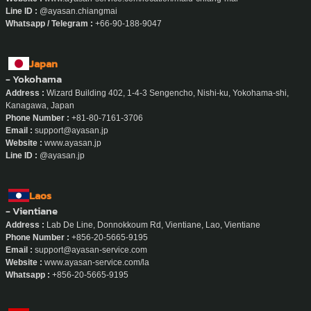
Line ID :
@ayasan.chiangmai
Whatsapp / Telegram :
+66-90-188-9047
Japan
- Yokohama
Address :
Wizard Building 402, 1-4-3 Sengencho, Nishi-ku, Yokohama-shi,
Kanagawa, Japan
Phone Number :
+81-80-7161-3706
Email :
support@ayasan.jp
Website :
www.ayasan.jp
Line ID :
@ayasan.jp
Laos
- Vientiane
Address :
Lab De Line, Donnokkoum Rd, Vientiane, Lao, Vientiane
Phone Number :
+856-20-5665-9195
Email :
support@ayasan-service.com
Website :
www.ayasan-service.com/la
Whatsapp :
+856-20-5665-9195