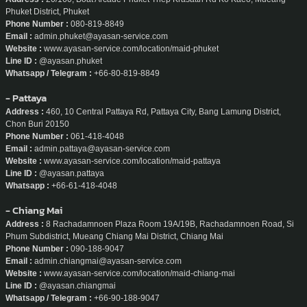
Phuket District, Phuket
Phone Number :
080-819-8849
Email :
admin.phuket@ayasan-service.com
Website :
www.ayasan-service.com/location/maid-phuket
Line ID :
@ayasan.phuket
Whatsapp / Telegram :
+66-80-819-8849
- Pattaya
Address :
460, 10 Central Pattaya Rd, Pattaya City, Bang Lamung District,
Chon Buri 20150
Phone Number :
061-418-4048
Email :
admin.pattaya@ayasan-service.com
Website :
www.ayasan-service.com/location/maid-pattaya
Line ID :
@ayasan.pattaya
Whatsapp :
+66-61-418-4048
- Chiang Mai
Address :
8 Rachadamnoen Plaza Room 19A/19B, Rachadamnoen Road, Si
Phum Subdistrict, Mueang Chiang Mai District, Chiang Mai
Phone Number :
090-188-9047
Email :
admin.chiangmai@ayasan-service.com
Website :
www.ayasan-service.com/location/maid-chiang-mai
Line ID :
@ayasan.chiangmai
Whatsapp / Telegram :
+66-90-188-9047