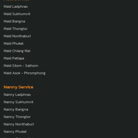
Maid Ladphrao
Maid Sukhumvit
Maid Bangna
Maid Thonglor
Maid Nonthaburi
Maid Phuket
Maid Chiang Mai
Maid Pattaya
Maid Silom - Sathorn
Maid Asok - Phromphong
Nanny Service
Nanny Ladphrao
Nanny Sukhumvit
Nanny Bangna
Nanny Thonglor
Nanny Nonthaburi
Nanny Phuket