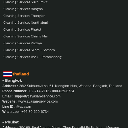
Cleaning Services Sukhumvit
Cleaning Services Bangna
Cleaning Services Thonglor
Cleaning Services Nonthaburi
Cleaning Services Phuket
Cleaning Services Chiang Mai
Cleaning Services Pattaya
Cleaning Services Silom - Sathorn
Cleaning Services Asok - Phromphong
Thailand
- Bangkok
Address :
26/2 Sukhumvit soi 61, Klongton-Nua, Wattana, Bangkok, Thailand
Phone Number :
02-714-2116 / 080-629-6734
Email :
support@ayasan-service.com
Website :
www.ayasan-service.com
Line ID :
@ayasan
Whatsapp :
+66-80-629-6734
- Phuket
Address :
20/160, Boat Arcade Phuket Thep Krasattri Rd Ko Kaeo, Mueang