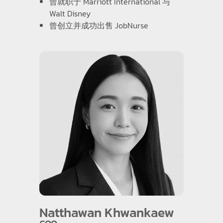
曾就职于 Marriott International 与
Walt Disney
曾创立并成功出售 JobNurse
Natthawan Khwankaew