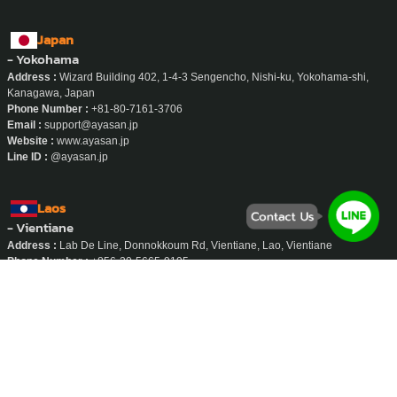
Japan
- Yokohama
Address :
Wizard Building 402, 1-4-3 Sengencho, Nishi-ku, Yokohama-shi,
Kanagawa, Japan
Phone Number :
+81-80-7161-3706
Email :
support@ayasan.jp
Website :
www.ayasan.jp
Line ID :
@ayasan.jp
Laos
- Vientiane
Address :
Lab De Line, Donnokkoum Rd, Vientiane, Lao, Vientiane
Phone Number :
+856-20-5665-9195
Email :
support@ayasan-service.com
Website :
www.ayasan-service.com/la
Whatsapp :
+856-20-5665-9195
Indonesia
- Jakarta